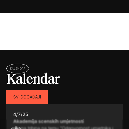
KALENDAR
Kalendar
SVI DOGAĐAJI
4/7/25
Akademija scenskih umjetnosti
Javna tribina na temu “Odgovornost umjetnika i