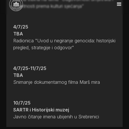
umjetnosti prema kulturi sjećanja”
4/7/25
TBA
Radionica "Uvod u negiranje genocida: historijski
pregled, strategije i odgovor"
4/7/25
-
11/7/25
TBA
Snimanje dokumentarnog filma Marš mira
10/7/25
SARTR i Historijski muzej
Javno čitanje imena ubijenih u Srebrenici